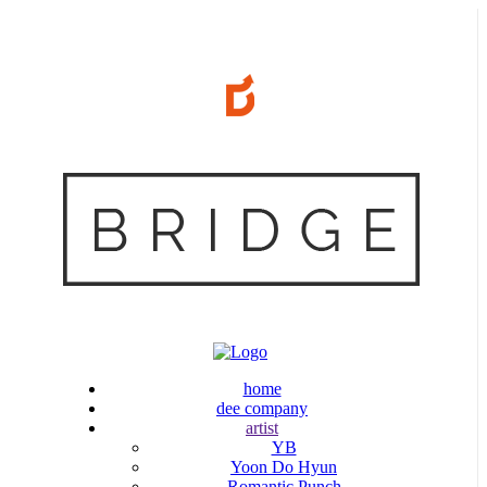
home
dee company
artist
YB
Yoon Do Hyun
Romantic Punch